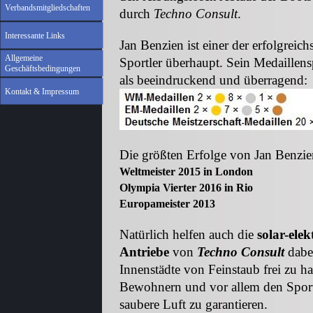
Verbandsmitgliedschaften
durch
Techno Consult
.
Interessante Links
Jan Benzien ist einer der erfolgreic
Allgemeine
Sportler überhaupt. Sein
Medaillens
Geschäftsbedingungen
als beeindruckend und überragend:
Kontakt & Impressum
Die größten Erfolge von Jan Benzie
Weltmeister 2015 in London
Olympia Vierter 2016 in Rio
Europameister 2013
Natürlich helfen auch die
solar-elek
Antriebe
von
Techno Consult
dabei
Innenstädte von Feinstaub frei zu ha
Bewohnern und vor allem den Sport
saubere Luft zu garantieren.