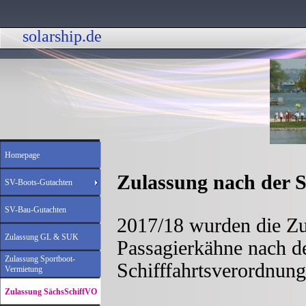
solarship.de 
Homepage
Zulassung nach der S
SV-Boots-Gutachten
SV-Bau-Gutachten
2017/18 wurden die Zul
Zulassung GL & SUK
Passagierkähne nach d
Zulassung Sportboot-
Schifffahrtsverordnung
Vermietung
Zulassung SächsSchiffVO