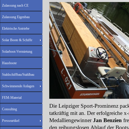
Zulassung nach CE
Zulassung Eigenbau
Elektrische Antriebe
Solar Boote & Schiffe
Solarboot-Vermietung
Hausboote
Stahlschiffbau/Stahlbau
Schwimmende Anlagen
FEM-Material
Die Leipziger Sport-Prominenz pac
Consulting
tatkräftig mit an. Der erfolgreiche x
Medalliengewinner
Jan Benzien
fre
Presseartikel
den reibungslosen Ablauf der Boot