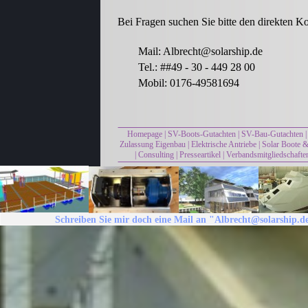
Bei Fragen suchen Sie bitte den direkten Ko
Mail: Albrecht@solarship.de
Tel.: ##49 - 30 - 449 28 00
Mobil: 0176-49581694
Homepage
|
SV-Boots-Gutachten
|
SV-Bau-Gutachten
Zulassung Eigenbau
|
Elektrische Antriebe
|
Solar Boote &
|
Consulting
|
Presseartikel
|
Verbandsmitgliedschafte
Schreiben Sie mir doch eine Mail an "Albrecht@solarship.d