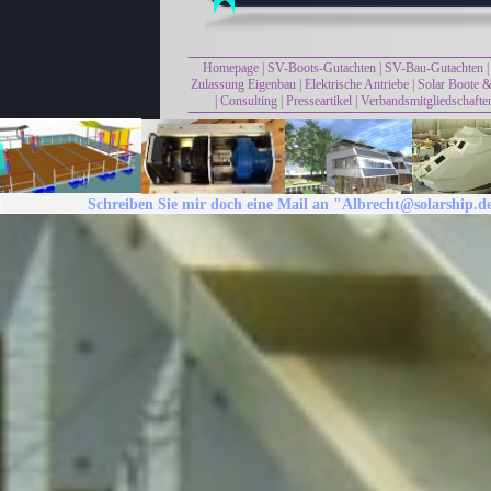
Homepage
|
SV-Boots-Gutachten
|
SV-Bau-Gutachten
Zulassung Eigenbau
|
Elektrische Antriebe
|
Solar Boote &
|
Consulting
|
Presseartikel
|
Verbandsmitgliedschafte
Schreiben Sie mir doch eine Mail an "Albrecht@solarship.d