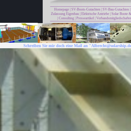
Homepage
|
SV-Boots-Gutachten
|
SV-Bau-Gutachten
Zulassung Eigenbau
|
Elektrische Antriebe
|
Solar Boote &
|
Consulting
|
Presseartikel
|
Verbandsmitgliedschafte
Schreiben Sie mir doch eine Mail an "Albrecht@solarship.d