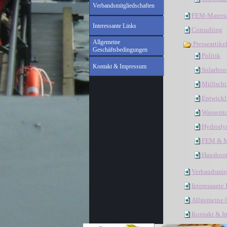
Verbandsmitgliedschaften
FEM-Materi
Interessante Links
Consulting
Allgemeine
Presseartike
Geschäftsbedingungen
Politik
Kontakt & Impressum
Solarboo
Müllschi
Entwickl
Wassersto
Hydrody
FEM & M
Hausboo
Verbandsmitg
Interessante
Allgemeine 
Kontakt & I