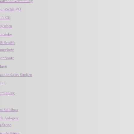
portboot-Vermietung
ächsSchiffVO
ach CE
igenbau
Antriebe
& Schiffe
angebote
portboote
ähren
achbarkeits-Studien
sign
ermietung
au/Stahlbau
e Anlagen
-Stege
ende Häuser