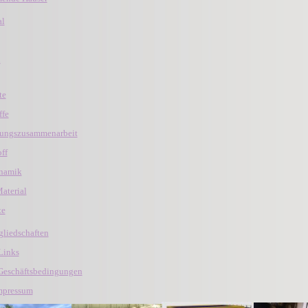
al
l
te
ffe
ungszusammenarbeit
ff
namik
aterial
te
liedschaften
 Links
Geschäftsbedingungen
mpressum