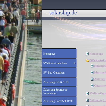
solarship.de 
Homepage
Homepage
SV-Boots-Gu
SV-Boots-Gutachten
Hintergr
Messgerä
SV-Bau-Gutachten
Auftragg
Zulassung GL & SUK
Gutacht
Zulassung Sportboot-
SV-Bau-Guta
Vermietung
Zulassung 
Zulassung SächsSchiffVO