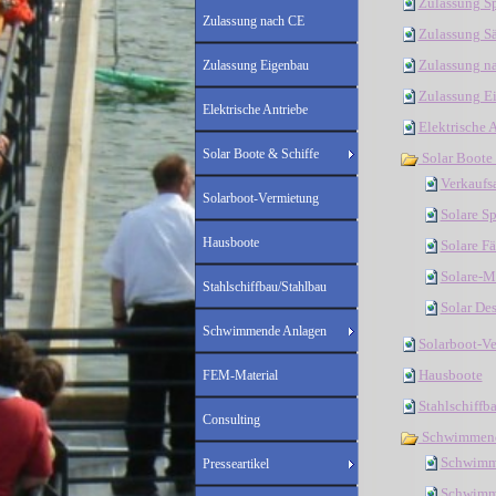
Zulassung S
Zulassung nach CE
Zulassung S
Zulassung n
Zulassung Eigenbau
Zulassung E
Elektrische Antriebe
Elektrische 
Solar Boote & Schiffe
Solar Boote 
Verkaufs
Solarboot-Vermietung
Solare S
Hausboote
Solare F
Solare-M
Stahlschiffbau/Stahlbau
Solar De
Schwimmende Anlagen
Solarboot-V
Hausboote
FEM-Material
Stahlschiffb
Consulting
Schwimmend
Schwimm
Presseartikel
Schwimm