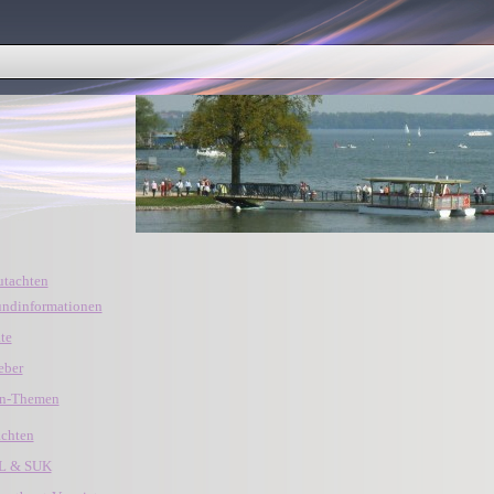
tachten
undinformationen
te
eber
en-Themen
chten
GL & SUK