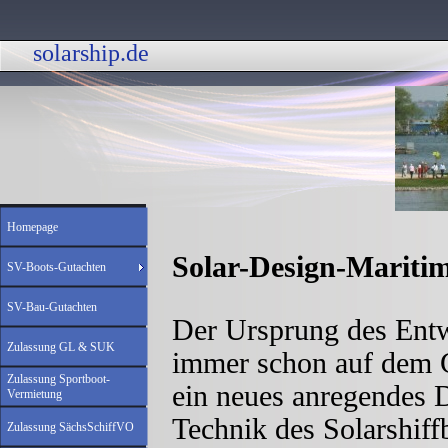
solarship.de 
Homepage
Solar-Design-Mariti
SV-Boots-Gutachten
SV-Bau-Gutachten
Der Ursprung des Entw
Zulassung GL & SUK
immer schon auf dem G
Zulassung Sportboot-
ein neues anregendes D
Vermietung
Technik des Solarshiff
Zulassung SächsSchiffVO