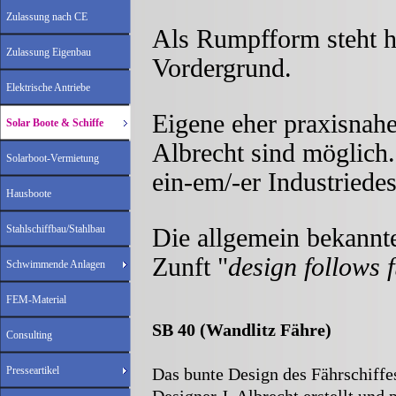
Zulassung nach CE
Als Rumpfform steht h
Zulassung Eigenbau
Vordergrund.
Elektrische Antriebe
Eigene eher praxisnah
Solar Boote & Schiffe
Albrecht sind möglich
Solarboot-Vermietung
ein-em/-er Industriedes
Hausboote
Stahlschiffbau/Stahlbau
Die allgemein bekannte
Zunft "
design follows 
Schwimmende Anlagen
FEM-Material
SB 40 (Wandlitz Fähre)
Consulting
Presseartikel
Das bunte Design des Fährschiff