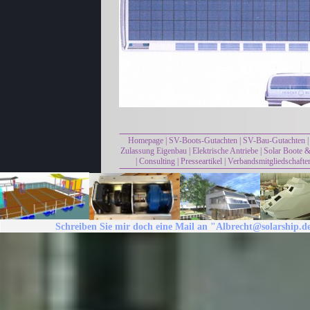
Homepage
|
SV-Boots-Gutachten
|
SV-Bau-Gutachten
Zulassung Eigenbau
|
Elektrische Antriebe
|
Solar Boote &
|
Consulting
|
Presseartikel
|
Verbandsmitgliedschafte
Schreiben Sie mir doch eine Mail an "Albrecht@solarship.d