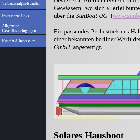
Designer J. Albrecht erstellt und 
Verbandsmitgliedschaften
Gewässern" wo sich allerlei bunte
über die
SunBoat UG
(
www.sunbo
Interessante Links
Allgemeine
Ein passendes Probestück des Hal
Geschäftsbedingungen
einer bekannten berliner Werft d
Kontakt & Impressum
GmbH
angefertigt.
Solares Hausboot