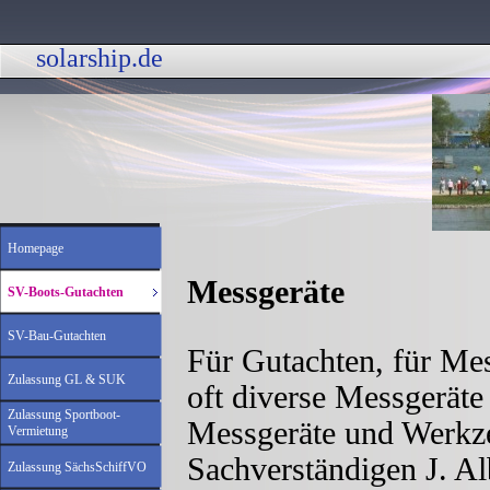
solarship.de 
Homepage
Messgeräte
SV-Boots-Gutachten
SV-Bau-Gutachten
Für Gutachten, für Me
Zulassung GL & SUK
oft diverse Messgeräte
Zulassung Sportboot-
Messgeräte und Werkze
Vermietung
Sachverständigen J. Al
Zulassung SächsSchiffVO