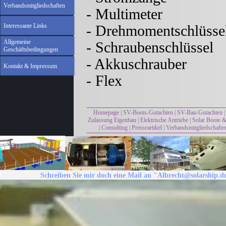
Verbandsmitgliedschaften
- Multimeter
Interessante Links
- Drehmomentschlüsse
Allgemeine
- Schraubenschlüssel
Geschäftsbedingungen
- Akkuschrauber
Kontakt & Impressum
- Flex
Homepage
|
SV-Boots-Gutachten
|
SV-Bau-Gutachten
Zulassung Eigenbau
|
Elektrische Antriebe
|
Solar Boote &
|
Consulting
|
Presseartikel
|
Verbandsmitgliedschafte
Schreiben Sie mir doch eine Mail an "Albrecht@solarship.d