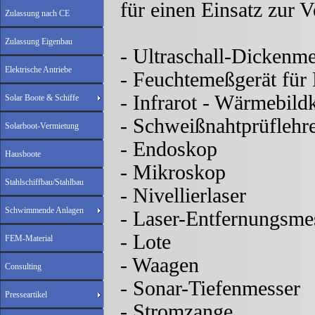
für einen Einsatz zur 
Zulassung nach CE
Zulassung Eigenbau
- Ultraschall-Dickenme
Elektrische Antriebe
- Feuchtemeßgerät für
- Infrarot - Wärmebil
Solar Boote & Schiffe
- Schweißnahtprüflehr
Solarboot-Vermietung
- Endoskop
Hausboote
- Mikroskop
Stahlschiffbau/Stahlbau
- Nivellierlaser
Schwimmende Anlagen
- Laser-Entfernungsme
- Lote
FEM-Material
- Waagen
Consulting
- Sonar-Tiefenmesser
Presseartikel
- Stromzange